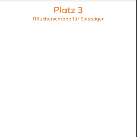
Platz 3
Räucherschrank für Einsteiger
Hersteller: Smoki
Material: Cr-Edelstahl 1.4016
Fassungsvermögen: 15 Fische
Maße: 80 x 40 x 27 cm
Gas & Elektro nachrüstbar: ja
Gewicht: 17 kg
inkl. Thermometer: 0-120°C