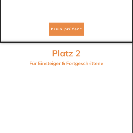
Bestpreis finden & Angebot sichern:
Preis prüfen*
Platz 2
Für Einsteiger & Fortgeschrittene
Hersteller: Smoki
Material: V2A-Edelstahl 1.4301
Fassungsvermögen: 20 Fische
Maße: 85 x 39 x 33 cm
Gas & Elektro nachrüstbar: ja
Gewicht: 19 kg
inkl. Thermometer: 0-120°C