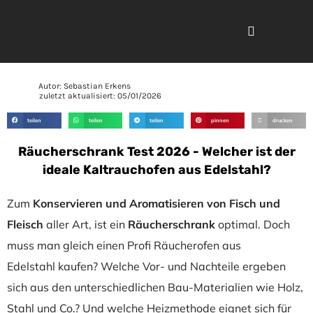
Grill Beratung
Autor: Sebastian Erkens
zuletzt aktualisiert:
05/01/2026
teilen
teilen
teilen
pinnen
drucken
Räucherschrank Test 2026 - Welcher ist der
ideale Kaltrauchofen aus Edelstahl?
Zum
Konservieren und Aromatisieren von Fisch und
Fleisch
aller Art, ist ein
Räucherschrank
optimal. Doch
muss man gleich einen Profi Räucherofen aus
Edelstahl kaufen? Welche Vor- und Nachteile ergeben
sich aus den unterschiedlichen Bau-Materialien wie Holz,
Stahl und Co.? Und welche Heizmethode eignet sich für