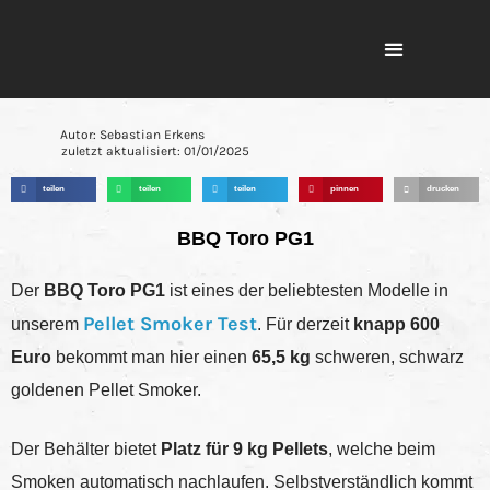
Grill Beratung
Autor: Sebastian Erkens
zuletzt aktualisiert:
01/01/2025
teilen
teilen
teilen
pinnen
drucken
BBQ Toro PG1
Der
BBQ Toro PG1
ist eines der beliebtesten Modelle in
Pellet Smoker Test
unserem
. Für derzeit
knapp 600
Euro
bekommt man hier einen
65,5 kg
schweren, schwarz
goldenen Pellet Smoker.
Der Behälter bietet
Platz für 9 kg Pellets
, welche beim
Smoken automatisch nachlaufen. Selbstverständlich kommt